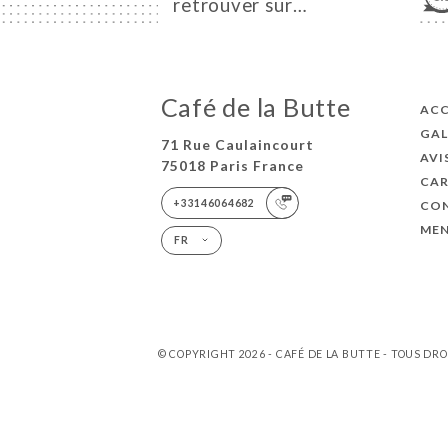
retrouver sur…
Café de la Butte
ACC
GAL
71 Rue Caulaincourt
AVI
75018 Paris France
CAR
+33146064682
CO
MEN
FR
© COPYRIGHT 2026 - CAFÉ DE LA BUTTE - TOUS DR