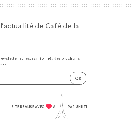
l’actualité de Café de la
newsletter et restez informés des prochains
ons.
OK
SITE RÉALISÉ AVEC
À
PAR
UNIITI