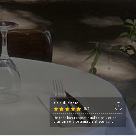
alain d., à noté
5/5
Un très bon rapport qualité prix et en
plus un service aimable et souriant