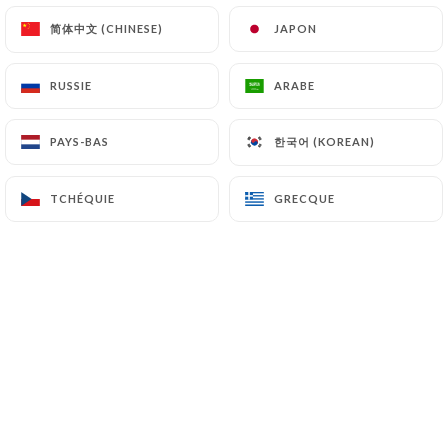
简体中文 (CHINESE)
简体中文 (CHINESE)
JAPON
JAPON
FR
MENU
RUSSIE
RUSSIE
ARABE
ARABE
한국어 (KOREAN)
한국어 (KOREAN)
PAYS-BAS
PAYS-BAS
/
TCHÉQUIE
TCHÉQUIE
GRECQUE
GRECQUE
ACCUEIL
GALERIE
Galerie