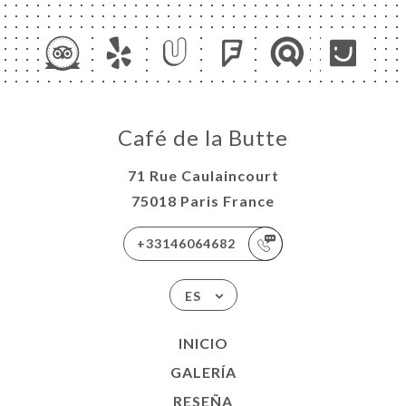
CIO
Café de la Butte
ERVA
ERÍA
71 Rue Caulaincourt
EÑA
75018 Paris France
NÚ
+33146064682
ACTO
ES
INICIO
GALERÍA
RESEÑA