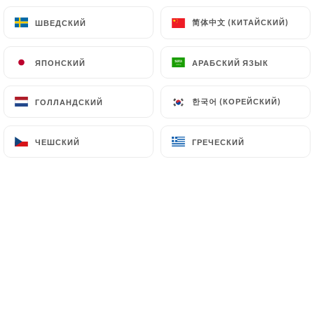
клиентов.
简体中文 (КИТАЙСКИЙ)
简体中文 (КИТАЙСКИЙ)
ШВЕДСКИЙ
ШВЕДСКИЙ
ЯПОНСКИЙ
ЯПОНСКИЙ
АРАБСКИЙ ЯЗЫК
АРАБСКИЙ ЯЗЫК
alain d. оценил(-а)
A
5/5
한국어 (КОРЕЙСКИЙ)
한국어 (КОРЕЙСКИЙ)
ГОЛЛАНДСКИЙ
ГОЛЛАНДСКИЙ
Un très bon rapport qualité prix et en plus
un service aimable et souriant
ЧЕШСКИЙ
ЧЕШСКИЙ
ГРЕЧЕСКИЙ
ГРЕЧЕСКИЙ
29/06/2026
•
05:21
Elisabeth F. оценил(-а)
E
4/5
Très joli emplacement au pied de la butte,
cuisine bien faite, service très
sympathique.
23/06/2026
•
08:41