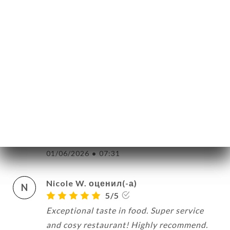
3/5
It is a cute, typical French restaurant.
However, hardly any French people eat
there. When we ate there, there were only
foreigners. The food was decent, but the
main course came immediately after the
starter, and if we hadn't ordered the coffee
a bit later, we would have been back on
the street within half an hour. We
wouldn't recommend it.
01/06/2026
•
07:31
Nicole W. оценил(-а)
N
5/5
Exceptional taste in food. Super service
and cosy restaurant! Highly recommend.