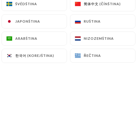
简体中文 (ČÍNŠTINA)
简体中文 (ČÍNŠTINA)
ŠVÉDŠTINA
ŠVÉDŠTINA
CS
NABÍDKA
JAPONŠTINA
JAPONŠTINA
RUŠTINA
RUŠTINA
ARABŠTINA
ARABŠTINA
NIZOZEMŠTINA
NIZOZEMŠTINA
한국어 (KOREJŠTINA)
한국어 (KOREJŠTINA)
ŘEČTINA
ŘEČTINA
/
DOMŮ
GALERIE
Galerie